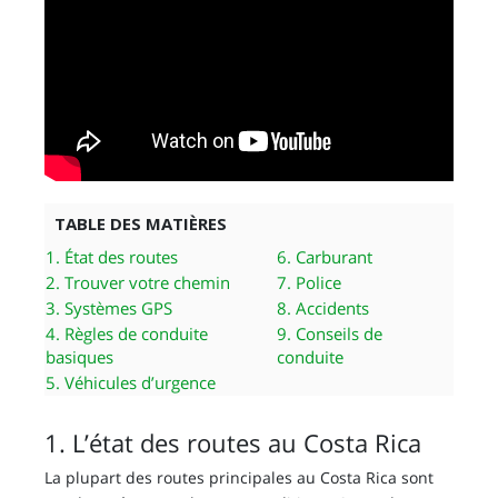
TABLE DES MATIÈRES
1. État des routes
6. Carburant
2. Trouver votre chemin
7. Police
3. Systèmes GPS
8. Accidents
4. Règles de conduite
9. Conseils de
basiques
conduite
5. Véhicules d’urgence
1. L’état des routes au Costa Rica
La plupart des routes principales au Costa Rica sont