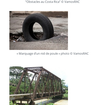
“Obstacles au Costa Rica” © VamosRAC
« Marquage d’un nid de poule » photo © VamosRAC