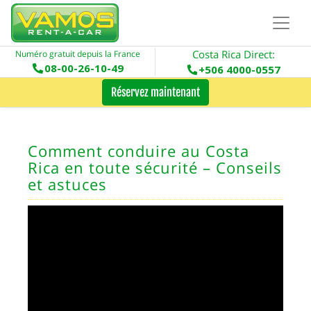
Costa Rica Direct:
Numéro gratuit depuis la France
08-00-26-10-49
+506 4000-0557
Réservez maintenant
Comment conduire au Costa
Rica en toute sécurité – Conseils
et astuces